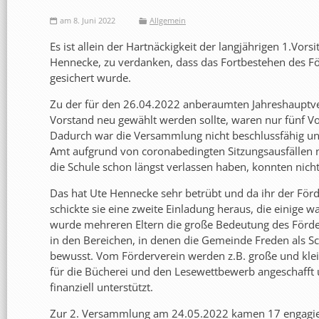
am 8. Juni 2022
Allgemein
Es ist allein der Hartnäckigkeit der langjährigen 1.Vor
Hennecke, zu verdanken, dass das Fortbestehen des Fö
gesichert wurde.
Zu der für den 26.04.2022 anberaumten Jahreshauptv
Vorstand neu gewählt werden sollte, waren nur fünf Vo
Dadurch war die Versammlung nicht beschlussfähig und
Amt aufgrund von coronabedingten Sitzungsausfällen 
die Schule schon längst verlassen haben, konnten nicht
Das hat Ute Hennecke sehr betrübt und da ihr der Förd
schickte sie eine zweite Einladung heraus, die einige 
wurde mehreren Eltern die große Bedeutung des Förder
in den Bereichen, in denen die Gemeinde Freden als Sc
bewusst. Vom Förderverein werden z.B. große und kle
für die Bücherei und den Lesewettbewerb angeschafft 
finanziell unterstützt.
Zur 2. Versammlung am 24.05.2022 kamen 17 engagier