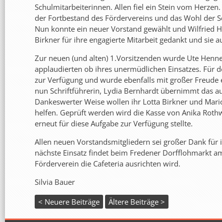
Schulmitarbeiterinnen. Allen fiel ein Stein vom Herzen.
der Fortbestand des Fördervereins und das Wohl der Sc
Nun konnte ein neuer Vorstand gewählt und Wilfried 
Birkner für ihre engagierte Mitarbeit gedankt und sie a
Zur neuen (und alten) 1.Vorsitzenden wurde Ute Henne
applaudierten ob ihres unermüdlichen Einsatzes. Für den
zur Verfügung und wurde ebenfalls mit großer Freude e
nun Schriftführerin, Lydia Bernhardt übernimmt das a
Dankeswerter Weise wollen ihr Lotta Birkner und Mari
helfen. Geprüft werden wird die Kasse von Anika Rothwe
erneut für diese Aufgabe zur Verfügung stellte.
Allen neuen Vorstandsmitgliedern sei großer Dank für
nächste Einsatz findet beim Fredener Dorfflohmarkt a
Förderverein die Cafeteria ausrichten wird.
Silvia Bauer
< Neuere Beiträge
Ältere Beiträge >