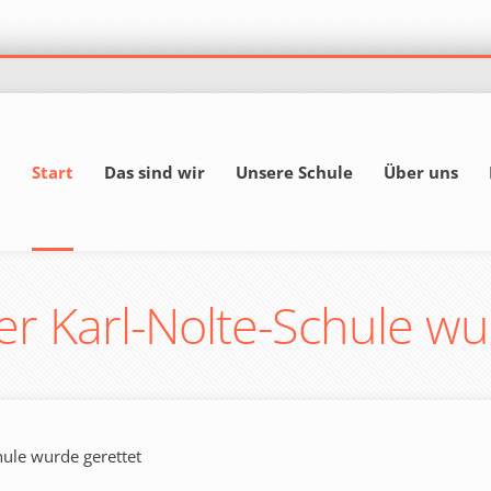
Start
Das sind wir
Unsere Schule
Über uns
er Karl-Nolte-Schule wu
hule wurde gerettet