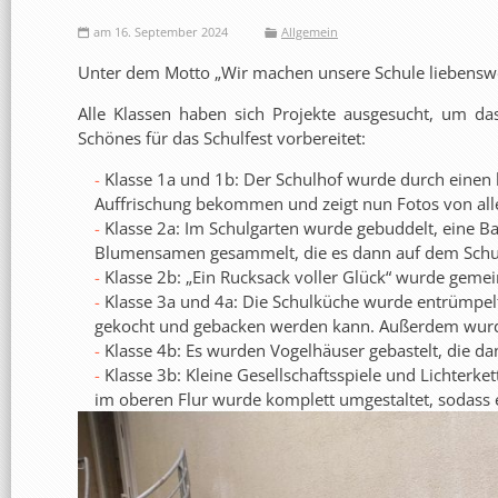
am 16. September 2024
Allgemein
Unter dem Motto „Wir machen unsere Schule liebenswer
Alle Klassen haben sich Projekte ausgesucht, um d
Schönes für das Schulfest vorbereitet:
Klasse 1a und 1b: Der Schulhof wurde durch einen 
Auffrischung bekommen und zeigt nun Fotos von all
Klasse 2a: Im Schulgarten wurde gebuddelt, eine B
Blumensamen gesammelt, die es dann auf dem Schul
Klasse 2b: „Ein Rucksack voller Glück“ wurde geme
Klasse 3a und 4a: Die Schulküche wurde entrümpel
gekocht und gebacken werden kann. Außerdem wurden
Klasse 4b: Es wurden Vogelhäuser gebastelt, die d
Klasse 3b: Kleine Gesellschaftsspiele und Lichterk
im oberen Flur wurde komplett umgestaltet, sodass e