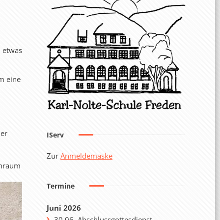
 etwas
m eine
der
IServ
Zur
Anmeldemaske
enraum
Termine
Juni 2026
30.06. Abschlussgottesdienst