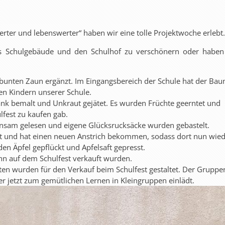
ter und lebenswerter“ haben wir eine tolle Projektwoche erlebt.
as Schulgebäude und den Schulhof zu verschönern oder haben
bunten Zaun ergänzt. Im Eingangsbereich der Schule hat der Bau
en Kindern unserer Schule.
ank bemalt und Unkraut gejätet. Es wurden Früchte geerntet und
fest zu kaufen gab.
insam gelesen und eigene Glücksrucksäcke wurden gebastelt.
t und hat einen neuen Anstrich bekommen, sodass dort nun wie
 Äpfel gepflückt und Apfelsaft gepresst.
ann auf dem Schulfest verkauft wurden.
etten wurden für den Verkauf beim Schulfest gestaltet. Der Grupp
r jetzt zum gemütlichen Lernen in Kleingruppen einlädt.